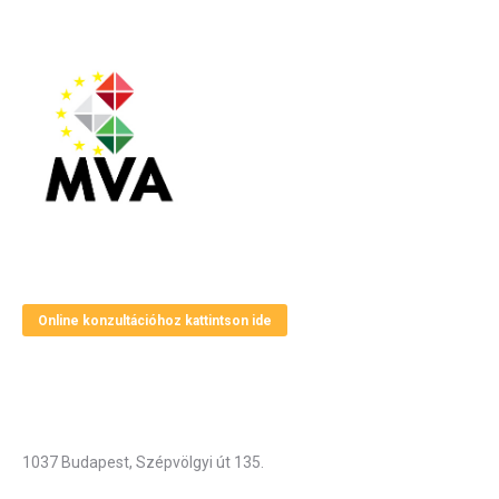
Magyar Vállalkozásfejlesztési Alapítvány
Online konzultációhoz kattintson ide
Elérhetőségek
Cím
1037 Budapest, Szépvölgyi út 135.