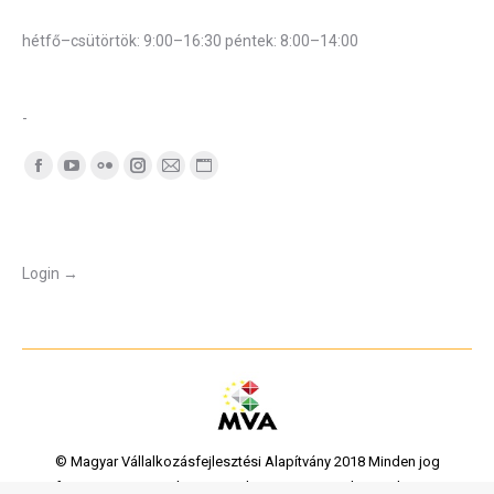
Hivatali munkarend
hétfő–csütörtök: 9:00–16:30 péntek: 8:00–14:00
Központi telefonszám:
-
Find us on:
Facebook
YouTube
Flickr
Instagram
Mail
Website
page
page
page
page
page
page
Belépés
opens
opens
opens
opens
opens
opens
in
in
in
in
in
in
Login →
new
new
new
new
new
new
window
window
window
window
window
window
© Magyar Vállalkozásfejlesztési Alapítvány 2018 Minden jog
fenntartva Dream-Theme — truly
premium WordPress themes