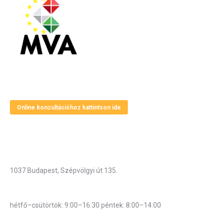
Magyar Vállalkozásfejlesztési Alapítvány
Online konzultációhoz kattintson ide
Elérhetőségek
Cím
1037 Budapest, Szépvölgyi út 135.
Hivatali munkarend
hétfő–csütörtök: 9:00–16:30 péntek: 8:00–14:00