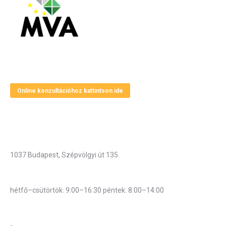
Magyar Vállalkozásfejlesztési Alapítvány
Online konzultációhoz kattintson ide
Elérhetőségek
Cím
1037 Budapest, Szépvölgyi út 135.
Hivatali munkarend
hétfő–csütörtök: 9:00–16:30 péntek: 8:00–14:00
Központi telefonszám:
-