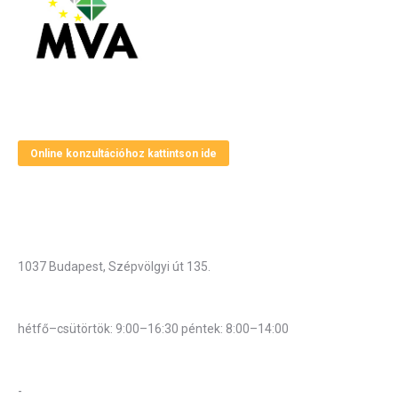
Magyar Vállalkozásfejlesztési Alapítvány
Online konzultációhoz kattintson ide
Elérhetőségek
Cím
1037 Budapest, Szépvölgyi út 135.
Hivatali munkarend
hétfő–csütörtök: 9:00–16:30 péntek: 8:00–14:00
Központi telefonszám:
-