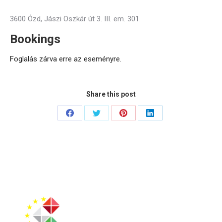
3600 Ózd, Jászi Oszkár út 3. III. em. 301.
Bookings
Foglalás zárva erre az eseményre.
Share this post
Share
Share
Share
Share
on
on
on
on
Facebook
Twitter
Pinterest
LinkedIn