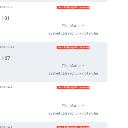
020-01-20
nincs helyfoglalás végezve
101
Tőke Márton –
szakerto2@segitunkinditani.hu
020-02-11
nincs helyfoglalás végezve
167
Tőke Márton –
szakerto2@segitunkinditani.hu
020-04-13
nincs helyfoglalás végezve
Tőke Márton –
szakerto2@segitunkinditani.hu
020-04-13
nincs helyfoglalás végezve