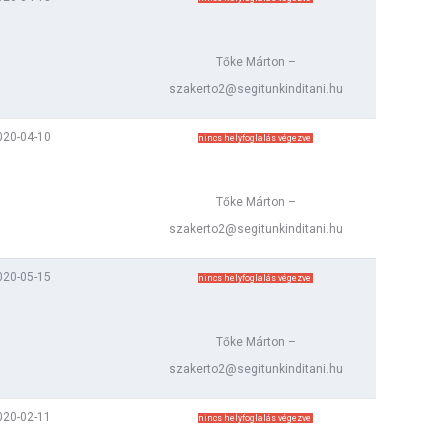
Tőke Márton –
szakerto2@segitunkinditani.hu
020-04-10
nincs helyfoglalás végezve
Tőke Márton –
szakerto2@segitunkinditani.hu
020-05-15
nincs helyfoglalás végezve
Tőke Márton –
szakerto2@segitunkinditani.hu
020-02-11
nincs helyfoglalás végezve