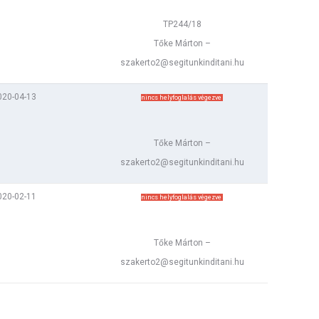
TP244/18
Tőke Márton –
szakerto2@segitunkinditani.hu
020-04-13
nincs helyfoglalás végezve
Tőke Márton –
szakerto2@segitunkinditani.hu
020-02-11
nincs helyfoglalás végezve
Tőke Márton –
szakerto2@segitunkinditani.hu