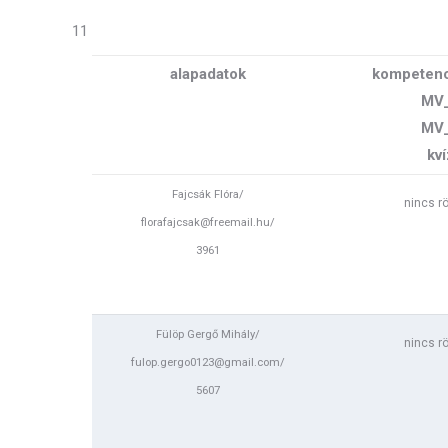
11
alapadatok
kompetenc
MV
MV
kví
Fajcsák Flóra/
nincs r
florafajcsak@freemail.hu/
3961
2019-07
14:06/2019
21:
Fülöp Gergő Mihály/
nincs r
fulop.gergo0123@gmail.com/
nincs r
5607
2019-09
15:43/2020
2020-05