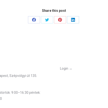
ögzítés
Share this post
-17 at
-04-17 at
Share
Share
Share
Share
21
on
on
on
on
Facebook
Twitter
Pinterest
LinkedIn
őségek
Belépés
Login →
pest, Szépvölgyi út 135.
munkarend
törtök: 9:00–16:30 péntek:
00