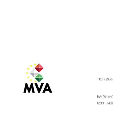
nincs r
2020-04
09:21/2020
09:
Elérhet
Cím
1037 Buda
Hivatali 
hétfő–csü
8:00–14:
Magyar Vállalkozásfejlesztési Alapítvány