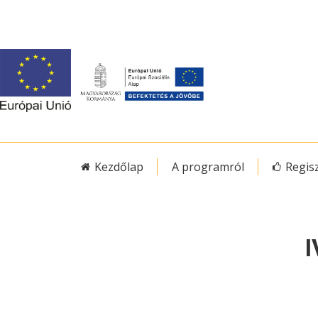
Kezdőlap
A programról
Regis
I