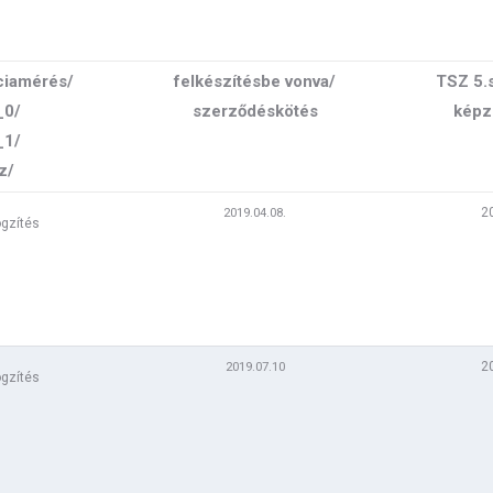
iamérés/
felkészítésbe vonva/
TSZ 5.s
_0/
szerződéskötés
képz
_1/
z/
2
2019.04.08.
ögzítés
-23 at
-12-20 at
34
2
2019.07.10
ögzítés
ögzítés
-30 at
-01-09 at
-15 at