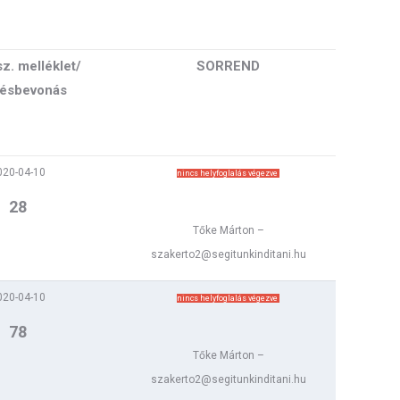
z. melléklet/
SORREND
ésbevonás
020-04-10
nincs helyfoglalás végezve
28
Tőke Márton –
szakerto2@segitunkinditani.hu
020-04-10
nincs helyfoglalás végezve
78
Tőke Márton –
szakerto2@segitunkinditani.hu