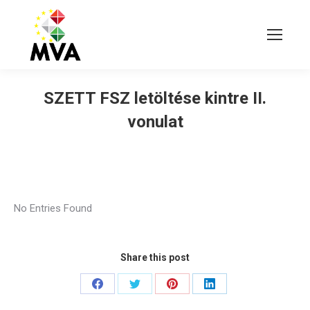
SZETT FSZ letöltése kintre II.
vonulat
No Entries Found
Share this post
Share
Share
Share
Share