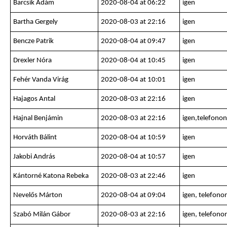
Barcsik Ádám
2020-08-04 at 06:22
igen
Bartha Gergely
2020-08-03 at 22:16
igen
Bencze Patrik
2020-08-04 at 09:47
igen
Drexler Nóra
2020-08-04 at 10:45
igen
Fehér Vanda Virág
2020-08-04 at 10:01
igen
Hajagos Antal
2020-08-03 at 22:16
igen
Hajnal Benjámin
2020-08-03 at 22:16
igen,telefonon
Horváth Bálint
2020-08-04 at 10:59
igen
Jakobi András
2020-08-04 at 10:57
igen
Kántorné Katona Rebeka
2020-08-03 at 22:46
igen
Nevelős Márton
2020-08-04 at 09:04
igen, telefono
Szabó Milán Gábor
2020-08-03 at 22:16
igen, telefono