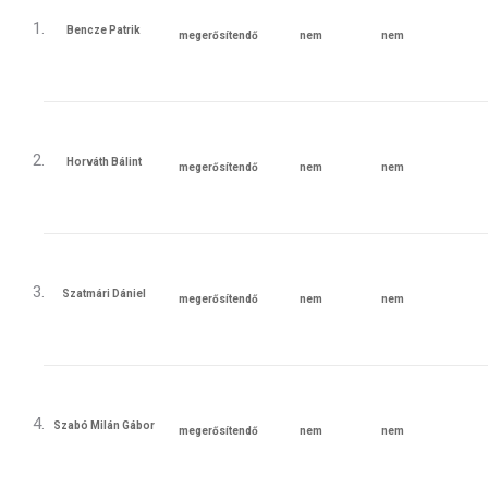
Bencze Patrik
megerősítendő
nem
nem
megfelelő
megfelelő
az
az
ütemezés
ütemezés
Horváth Bálint
megerősítendő
nem
nem
megfelelő
megfelelő
az
az
ütemezés
ütemezés
Szatmári Dániel
megerősítendő
nem
nem
megfelelő
megfelelő
az
az
ütemezés
ütemezés
Szabó Milán Gábor
megerősítendő
nem
nem
megfelelő
megfelelő