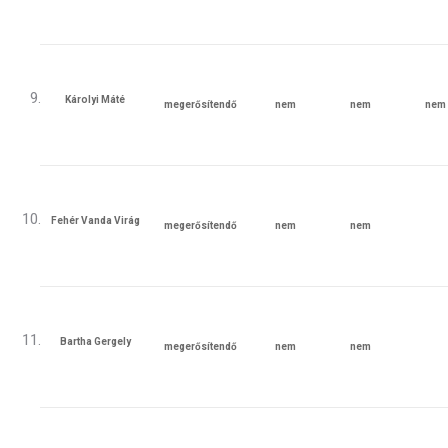
megfelelő
megfelelő
az
az
ütemezés
ütemezés
Károlyi Máté
megerősítendő
nem
nem
nem
megfelelő
megfelelő
megfel
az
az
az
ütemezés
ütemezés
ütemez
Fehér Vanda Virág
megerősítendő
nem
nem
megfelelő
megfelelő
az
az
ütemezés
ütemezés
Bartha Gergely
megerősítendő
nem
nem
megfelelő
megfelelő
az
az
ütemezés
ütemezés