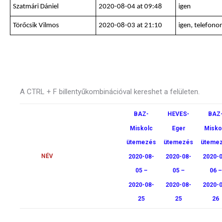
Szatmári Dániel
2020-08-04 at 09:48
igen
Törőcsik Vilmos
2020-08-03 at 21:10
igen, telefono
A CTRL + F billentyűkombinációval kereshet a felületen.
BAZ-
HEVES-
BAZ
Miskolc
Eger
Misko
ütemezés
ütemezés
üteme
NÉV
2020-08-
2020-08-
2020-0
05 –
05 –
06 –
2020-08-
2020-08-
2020-0
25
25
26