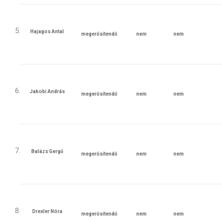
az
az
ütemezés
ütemezés
Hajagos Antal
megerősítendő
nem
nem
megfelelő
megfelelő
az
az
ütemezés
ütemezés
Jakobi András
megerősítendő
nem
nem
megfelelő
megfelelő
az
az
ütemezés
ütemezés
Balázs Gergő
megerősítendő
nem
nem
megfelelő
megfelelő
az
az
ütemezés
ütemezés
Drexler Nóra
megerősítendő
nem
nem