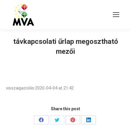
távkapcsolati űrlap megosztható
mezői
visszaigazolás:2020-04-04 at 21:42
Share this post
Share
Share
Share
Share