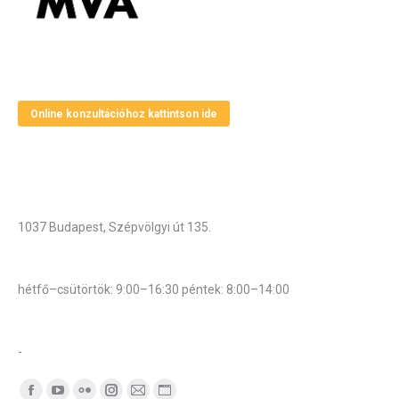
Magyar Vállalkozásfejlesztési Alapítvány
Online konzultációhoz kattintson ide
Elérhetőségek
Cím
1037 Budapest, Szépvölgyi út 135.
Hivatali munkarend
hétfő–csütörtök: 9:00–16:30 péntek: 8:00–14:00
Központi telefonszám:
-
Find us on: