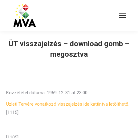
ÜT visszajelzés – download gomb –
megosztva
Közzététel dátuma: 1969-12-31 at 23:00
Üzleti Tervére vonatkozó visszajelzés ide kattintva letölthető.
[1115]
[1105]