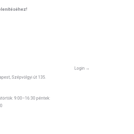
elenítéséhez!
őségek
Belépés
Login →
pest, Szépvölgyi út 135.
munkarend
törtök: 9:00–16:30 péntek:
00
telefonszám: