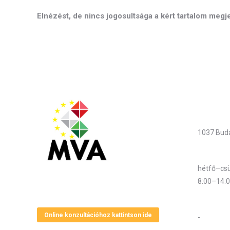
Elnézést, de nincs jogosultsága a kért tartalom megj
Elérhet
Cím
1037 Buda
Hivatali 
hétfő–csü
8:00–14:
Magyar Vállalkozásfejlesztési Alapítvány
Központi 
Online konzultációhoz kattintson ide
-