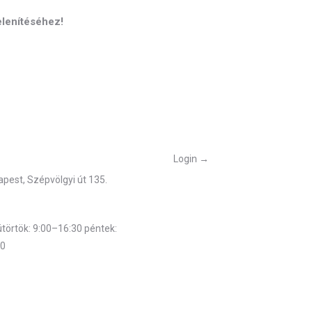
elenítéséhez!
őségek
Belépés
Login →
pest, Szépvölgyi út 135.
munkarend
törtök: 9:00–16:30 péntek:
00
telefonszám: