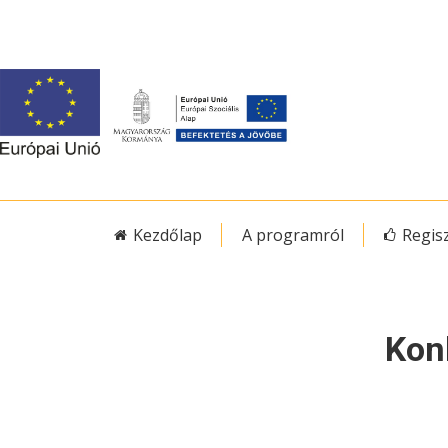
Kezdőlap
A programról
Regis
Kon