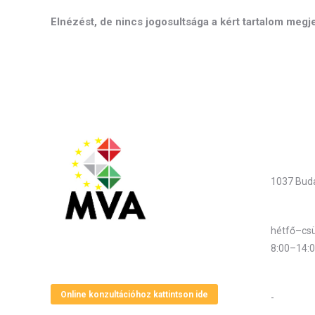
Elnézést, de nincs jogosultsága a kért tartalom megj
Elérhet
Cím
1037 Buda
Hivatali 
hétfő–csü
8:00–14:
Magyar Vállalkozásfejlesztési Alapítvány
Központi 
Online konzultációhoz kattintson ide
-