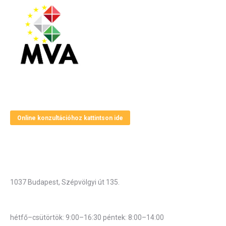
Magyar Vállalkozásfejlesztési Alapítvány
Online konzultációhoz kattintson ide
Elérhetőségek
Cím
1037 Budapest, Szépvölgyi út 135.
Hivatali munkarend
hétfő–csütörtök: 9:00–16:30 péntek: 8:00–14:00