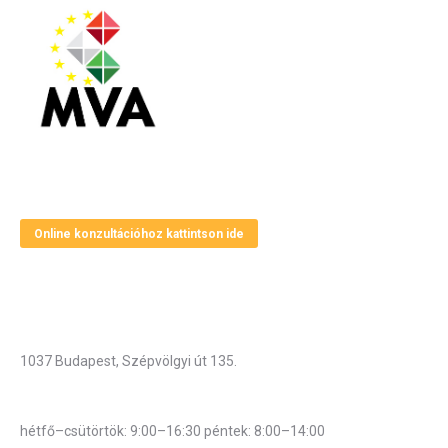
Magyar Vállalkozásfejlesztési Alapítvány
Online konzultációhoz kattintson ide
Elérhetőségek
Cím
1037 Budapest, Szépvölgyi út 135.
Hivatali munkarend
hétfő–csütörtök: 9:00–16:30 péntek: 8:00–14:00