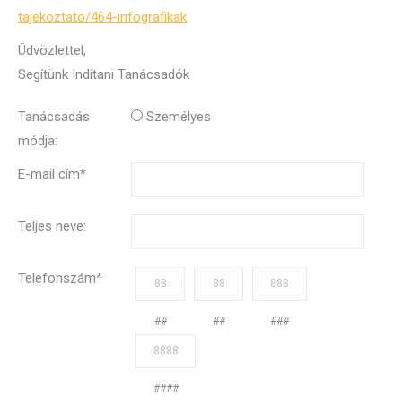
tajekoztato/464-infografikak
Üdvözlettel,
Segítünk Indítani Tanácsadók
Tanácsadás
Személyes
módja:
E-mail cím
*
Teljes neve:
Telefonszám
*
##
##
###
####