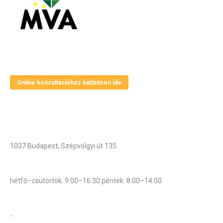
Magyar Vállalkozásfejlesztési Alapítvány
Online konzultációhoz kattintson ide
Elérhetőségek
Cím
1037 Budapest, Szépvölgyi út 135.
Hivatali munkarend
hétfő–csütörtök: 9:00–16:30 péntek: 8:00–14:00
Központi telefonszám:
-