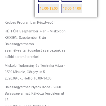
12:00-13:00
13:00-14:00
Kedves Programban Résztvevő!
HÉTFŐN: Szeptember 7-én - Miskolcon
KEDDEN: Szeptember 8-án -
Balassagyarmaton
személyes tanácsadást szervezünk az
alábbi paraméterekkel:
Miskolc: Tudomány és Technika Háza -
3530 Miskolc, Görgey út 5.
2020.09.07., Hétfő 10:00-14:00
Balassagyarmat: Nyitok Iroda - 2660
Balassagyarmat, Rákóczi fejedelem út
18.