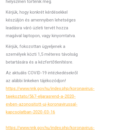
helyszínen történik meg.
Kérjük, hogy konkrét kérdésekkel
készüljön és amennyiben lehetséges
leadásra váró üzleti tervét hozza
magával laptopon, vagy kinyomtatva.
Kérjük, fokozottan ügyeljenek a
személyek közti 1,5 méteres távolság
betartására és a kézfertőtlenítésre.
Az aktuális COVID-19 intézkedésekről
az alábbi linkeken tájékozódjon!
https://www.nnk.gov.hu/index.php/koronavirus-
tajekoztato/567-eljarasrend-a-2020-
evben-azonositott-uj-koronavirussal-
kapcsolatban-2020-03-16
https://www.nnk.gov.hu/index.php/koronavirus-