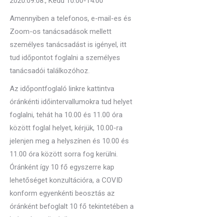
2020.09.08., Kedd 10:00-14:00
Amennyiben a telefonos, e-mail-es és
Zoom-os tanácsadások mellett
személyes tanácsadást is igényel, itt
tud időpontot foglalni a személyes
tanácsadói találkozóhoz.
Az időpontfoglaló linkre kattintva
óránkénti időintervallumokra tud helyet
foglalni, tehát ha 10.00 és 11.00 óra
között foglal helyet, kérjük, 10.00-ra
jelenjen meg a helyszínen és 10.00 és
11.00 óra között sorra fog kerülni.
Óránként így 10 fő egyszerre kap
lehetőséget konzultációra, a COVID
konform egyenkénti beosztás az
óránként befoglalt 10 fő tekintetében a