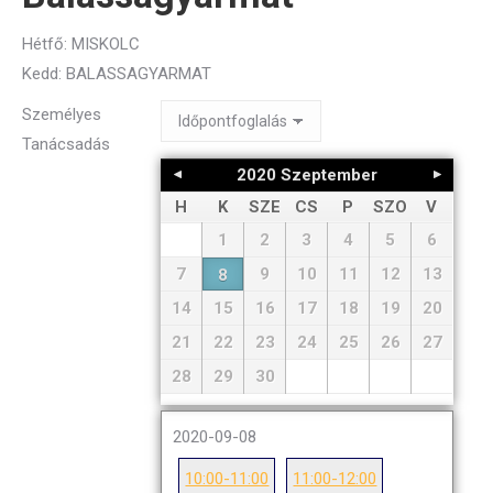
Hétfő: MISKOLC
Kedd: BALASSAGYARMAT
Személyes
Tanácsadás
2020
Szeptember
H
K
SZE
CS
P
SZO
V
1
2
3
4
5
6
7
9
10
11
12
13
8
14
15
16
17
18
19
20
21
22
23
24
25
26
27
28
29
30
2020-09-08
10:00-11:00
11:00-12:00