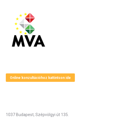
Magyar Vállalkozásfejlesztési Alapítvány
Online konzultációhoz kattintson ide
Elérhetőségek
Cím
1037 Budapest, Szépvölgyi út 135.
Hivatali munkarend