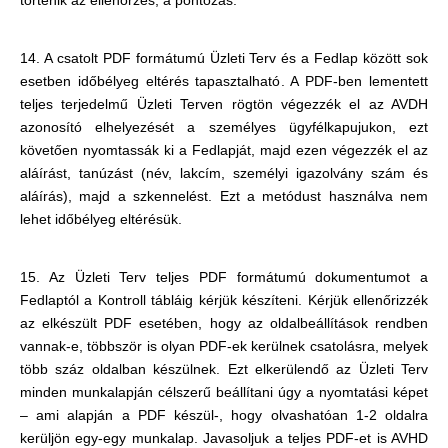
történik az ellenőrzés, a pontozás.
14. A csatolt PDF formátumú Üzleti Terv és a Fedlap között sok
esetben időbélyeg eltérés tapasztalható. A PDF-ben lementett
teljes terjedelmű Üzleti Terven rögtön végezzék el az AVDH
azonosító elhelyezését a személyes ügyfélkapujukon, ezt
követően nyomtassák ki a Fedlapját, majd ezen végezzék el az
aláírást, tanúzást (név, lakcím, személyi igazolvány szám és
aláírás), majd a szkennelést. Ezt a metódust használva nem
lehet időbélyeg eltérésük.
15. Az Üzleti Terv teljes PDF formátumú dokumentumot a
Fedlaptól a Kontroll tábláig kérjük készíteni. Kérjük ellenőrizzék
az elkészült PDF esetében, hogy az oldalbeállítások rendben
vannak-e, többször is olyan PDF-ek kerülnek csatolásra, melyek
több száz oldalban készülnek. Ezt elkerülendő az Üzleti Terv
minden munkalapján célszerű beállítani úgy a nyomtatási képet
– ami alapján a PDF készül-, hogy olvashatóan 1-2 oldalra
kerüljön egy-egy munkalap. Javasoljuk a teljes PDF-et is AVHD