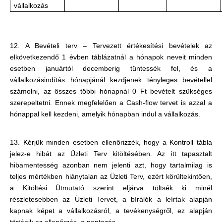
vállalkozás
12. A Bevételi terv – Tervezett értékesítési bevételek az
elkövetkezendő 1 évben táblázatnál a hónapok neveit minden
esetben januártól decemberig tüntessék fel, és a
vállalkozásindítás hónapjánál kezdjenek tényleges bevétellel
számolni, az összes többi hónapnál 0 Ft bevételt szükséges
szerepeltetni. Ennek megfelelően a Cash-flow tervet is azzal a
hónappal kell kezdeni, amelyik hónapban indul a vállalkozás.
13. Kérjük minden esetben ellenőrizzék, hogy a Kontroll tábla
jelez-e hibát az Üzleti Terv kitöltésében. Az itt tapasztalt
hibamentesség azonban nem jelenti azt, hogy tartalmilag is
teljes mértékben hiánytalan az Üzleti Terv, ezért körültekintően,
a Kitöltési Útmutató szerint eljárva töltsék ki minél
részletesebben az Üzleti Tervet, a bírálók a leírtak alapján
kapnak képet a vállalkozásról, a tevékenységről, ez alapján