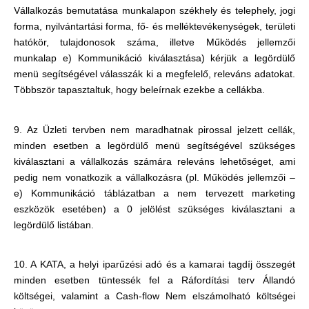
Vállalkozás bemutatása munkalapon székhely és telephely, jogi
forma, nyilvántartási forma, fő- és melléktevékenységek, területi
hatókör, tulajdonosok száma, illetve Működés jellemzői
munkalap e) Kommunikáció kiválasztása) kérjük a legördülő
menü segítségével válasszák ki a megfelelő, releváns adatokat.
Többször tapasztaltuk, hogy beleírnak ezekbe a cellákba.
9. Az Üzleti tervben nem maradhatnak pirossal jelzett cellák,
minden esetben a legördülő menü segítségével szükséges
kiválasztani a vállalkozás számára releváns lehetőséget, ami
pedig nem vonatkozik a vállalkozásra (pl. Működés jellemzői –
e) Kommunikáció táblázatban a nem tervezett marketing
eszközök esetében) a 0 jelölést szükséges kiválasztani a
legördülő listában.
10. A KATA, a helyi iparűzési adó és a kamarai tagdíj összegét
minden esetben tüntessék fel a Ráfordítási terv Állandó
költségei, valamint a Cash-flow Nem elszámolható költségei