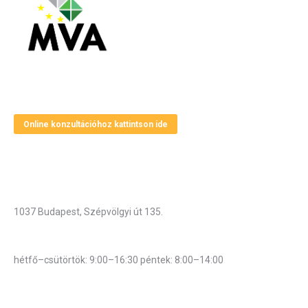
Magyar Vállalkozásfejlesztési Alapítvány
Online konzultációhoz kattintson ide
Elérhetőségek
Cím
1037 Budapest, Szépvölgyi út 135.
Hivatali munkarend
hétfő–csütörtök: 9:00–16:30 péntek: 8:00–14:00
Központi telefonszám: