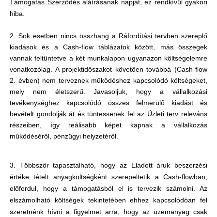
Támogatás Szerződés aláírásának napját, ez rendkívül gyakori
hiba.
2. Sok esetben nincs összhang a Ráfordítási tervben szereplő
kiadások és a Cash-flow táblázatok között, más összegek
vannak feltüntetve a két munkalapon ugyanazon költségelemre
vonatkozólag. A projektidőszakot követően továbbá (Cash-flow
2. évben) nem terveznek működéshez kapcsolódó költségeket,
mely nem életszerű. Javasoljuk, hogy a vállalkozási
tevékenységhez kapcsolódó összes felmerülő kiadást és
bevételt gondolják át és tüntessenek fel az Üzleti terv releváns
részeiben, így reálisabb képet kapnak a vállalkozás
működéséről, pénzügyi helyzetéről.
3. Többször tapasztalható, hogy az Eladott áruk beszerzési
értéke tételt anyagköltségként szerepeltetik a Cash-flowban,
előfordul, hogy a támogatásból el is tervezik számolni. Az
elszámolható költségek tekintetében ehhez kapcsolódóan fel
szeretnénk hívni a figyelmet arra, hogy az üzemanyag csak