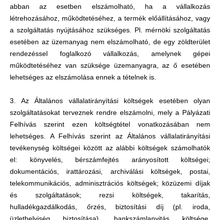
abban az esetben elszámolható, ha a vállalkozás
létrehozásához, működtetéséhez, a termék előállításához, vagy
a szolgáltatás nyújtásához szükséges. Pl. mérnöki szolgáltatás
esetében az üzemanyag nem elszámolható, de egy zöldterület
rendezéssel foglalkozó vállalkozás, amelynek gépei
működtetéséhez van szüksége üzemanyagra, az ő esetében
lehetséges az elszámolása ennek a tételnek is.
3. Az Általános vállalatirányítási költségek esetében olyan
szolgáltatásokat terveznek rendre elszámolni, mely a Pályázati
Felhívás szerint ezen költségtétel vonatkozásában nem
lehetséges. A Felhívás szerint az Általános vállalatirányítási
tevékenység költségei között az alábbi költségek számolhatók
el: könyvelés, bérszámfejtés arányosított költségei;
dokumentációs, irattározási, archiválási költségek, postai,
telekommunikációs, adminisztrációs költségek; közüzemi díjak
és szolgáltatások; rezsi költségek, takarítás,
hulladékgazdálkodás, őrzés, biztosítási díj (pl. iroda,
üzlethelyiség biztosítása), bankszámlanyitás költsége,