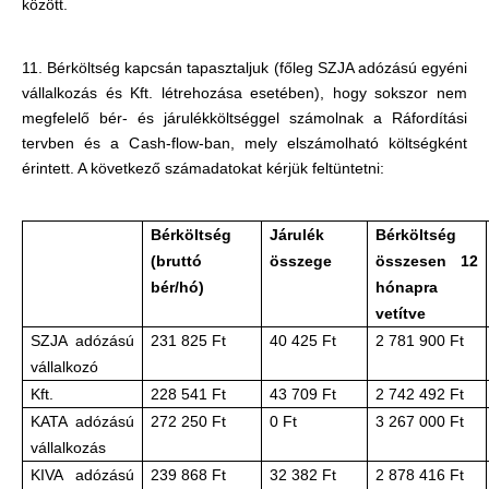
között.
11. Bérköltség kapcsán tapasztaljuk (főleg SZJA adózású egyéni
vállalkozás és Kft. létrehozása esetében), hogy sokszor nem
megfelelő bér- és járulékköltséggel számolnak a Ráfordítási
tervben és a Cash-flow-ban, mely elszámolható költségként
érintett. A következő számadatokat kérjük feltüntetni:
Bérköltség
Járulék
Bérköltség
(bruttó
összege
összesen 12
bér/hó)
hónapra
vetítve
SZJA adózású
231 825 Ft
40 425 Ft
2 781 900 Ft
vállalkozó
Kft.
228 541 Ft
43 709 Ft
2 742 492 Ft
KATA adózású
272 250 Ft
0 Ft
3 267 000 Ft
vállalkozás
KIVA adózású
239 868 Ft
32 382 Ft
2 878 416 Ft