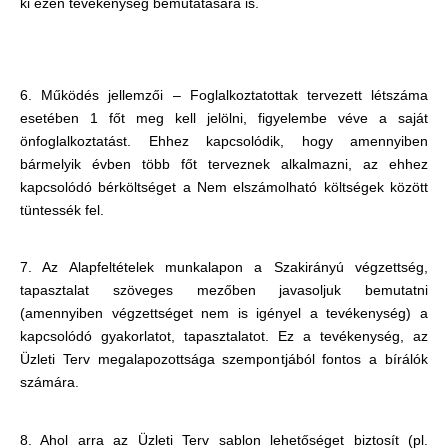
ki ezen tevékenység bemutatására is.
6. Működés jellemzői – Foglalkoztatottak tervezett létszáma
esetében 1 főt meg kell jelölni, figyelembe véve a saját
önfoglalkoztatást. Ehhez kapcsolódik, hogy amennyiben
bármelyik évben több főt terveznek alkalmazni, az ehhez
kapcsolódó bérköltséget a Nem elszámolható költségek között
tüntessék fel.
7. Az Alapfeltételek munkalapon a Szakirányú végzettség,
tapasztalat szöveges mezőben javasoljuk bemutatni
(amennyiben végzettséget nem is igényel a tevékenység) a
kapcsolódó gyakorlatot, tapasztalatot. Ez a tevékenység, az
Üzleti Terv megalapozottsága szempontjából fontos a bírálók
számára.
8. Ahol arra az Üzleti Terv sablon lehetőséget biztosít (pl.