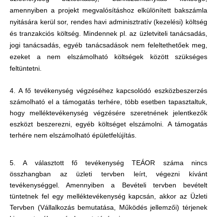
amennyiben a projekt megvalósításhoz elkülönített bakszámla
nyitására kerül sor, rendes havi adminisztratív (kezelési) költség
és tranzakciós költség. Mindennek pl. az üzletviteli tanácsadás,
jogi tanácsadás, egyéb tanácsadások nem feleltethetőek meg,
ezeket a nem elszámolható költségek között szükséges
feltüntetni.
4. A fő tevékenység végzéséhez kapcsolódó eszközbeszerzés
számolható el a támogatás terhére, több esetben tapasztaltuk,
hogy melléktevékenység végzésére szeretnének jelentkezők
eszközt beszerezni, egyéb költséget elszámolni. A támogatás
terhére nem elszámolható épületfelújítás.
5. A választott fő tevékenység TEÁOR száma nincs
összhangban az üzleti tervben leírt, végezni kívánt
tevékenységgel. Amennyiben a Bevételi tervben bevételt
tüntetnek fel egy melléktevékenység kapcsán, akkor az Üzleti
Tervben (Vállalkozás bemutatása, Működés jellemzői) térjenek