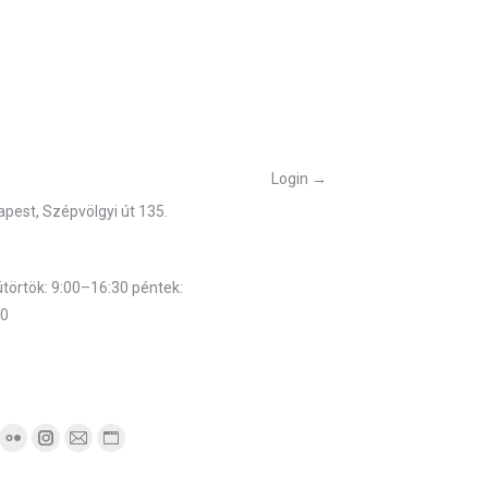
on
on
on
on
Facebook
Twitter
Pinterest
LinkedIn
őségek
Belépés
Login →
pest, Szépvölgyi út 135.
munkarend
törtök: 9:00–16:30 péntek:
00
telefonszám:
:
ok
uTube
Flickr
Instagram
Mail
Website
ge
page
page
page
page