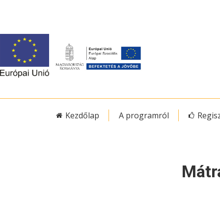
Kezdőlap
A programról
Regis
Mátr