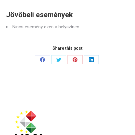
Jövőbeli események
Nincs esemény ezen a helyszínen
Share this post
Share
Share
Share
Share
on
on
on
on
Facebook
Twitter
Pinterest
LinkedIn