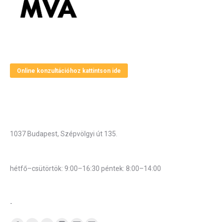
Magyar Vállalkozásfejlesztési Alapítvány
Online konzultációhoz kattintson ide
Elérhetőségek
Cím
1037 Budapest, Szépvölgyi út 135.
Hivatali munkarend
hétfő–csütörtök: 9:00–16:30 péntek: 8:00–14:00
Központi telefonszám:
-